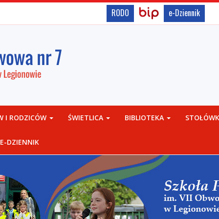
BIP,
Biuletyn
RODO
e-Dziennik
Informacji
Rodo,
Publicznej
e-
Dziennik
W I RODZICÓW
ŚWIETLICA
BIBLIOTEKA
STOŁÓW
E-DZIENNIK