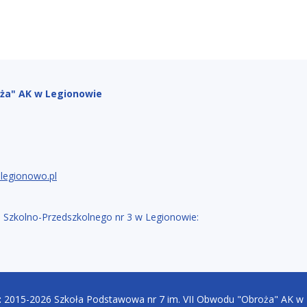
oża" AK w Legionowie
legionowo.pl
 Szkolno-Przedszkolnego nr 3 w Legionowie:
:
2015-2026 Szkoła Podstawowa nr 7 im. VII Obwodu "Obroża" AK w