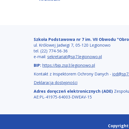
Stopka
Adres
szkoły
Szkoła Podstawowa nr 7 im. VII Obwodu "Obr
ul. Królowej Jadwigi 7, 05-120 Legionowo
tel. (22) 774-56-36
e-mail:
sekretariat@sp7.legionowo.pl
BIP:
https://bip.zsp3.legionowo.pl
Kontakt z Inspektorem Ochrony Danych -
iod@sp7.
Deklaracja dostępności
Adres doręczeń elektronicznych (ADE)
Zespołu
AE:PL-41975-64003-DWEAV-15
Copyright
Copyright