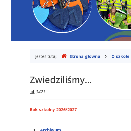
w
Legionowie
Gdzie
Jesteś tutaj:
Strona główna
O szkole
jesteśmy
Zwiedziliśmy...
Liczba
3421
odwiedzających:
Rok szkolny 2026/2027
Archiwum